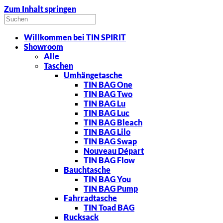
Zum Inhalt springen
Suche
nach:
Willkommen bei TIN SPIRIT
Showroom
Alle
Taschen
Umhängetasche
TIN BAG One
TIN BAG Two
TIN BAG Lu
TIN BAG Luc
TIN BAG Bleach
TIN BAG Lilo
TIN BAG Swap
Nouveau Départ
TIN BAG Flow
Bauchtasche
TIN BAG You
TIN BAG Pump
Fahrradtasche
TIN Toad BAG
Rucksack