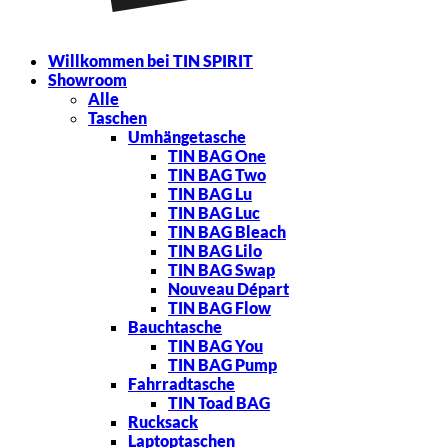
Upcycling Produkte | Shop
Willkommen bei TIN SPIRIT
Showroom
Alle
Taschen
Umhängetasche
TIN BAG One
TIN BAG Two
TIN BAG Lu
TIN BAG Luc
TIN BAG Bleach
TIN BAG Lilo
TIN BAG Swap
Nouveau Départ
TIN BAG Flow
Bauchtasche
TIN BAG You
TIN BAG Pump
Fahrradtasche
TIN Toad BAG
Rucksack
Laptoptaschen