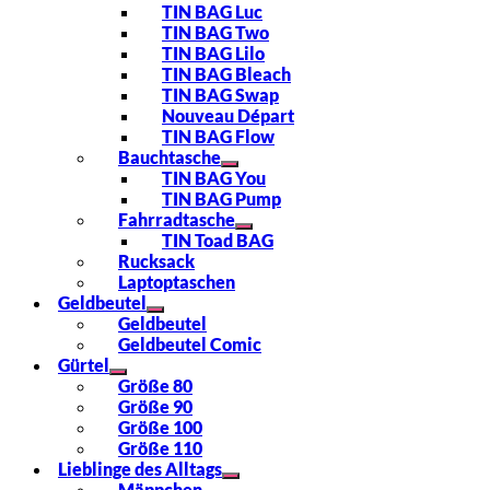
TIN BAG Luc
TIN BAG Two
TIN BAG Lilo
TIN BAG Bleach
TIN BAG Swap
Nouveau Départ
TIN BAG Flow
Bauchtasche
TIN BAG You
TIN BAG Pump
Fahrradtasche
TIN Toad BAG
Rucksack
Laptoptaschen
Geldbeutel
Geldbeutel
Geldbeutel Comic
Gürtel
Größe 80
Größe 90
Größe 100
Größe 110
Lieblinge des Alltags
Mäppchen