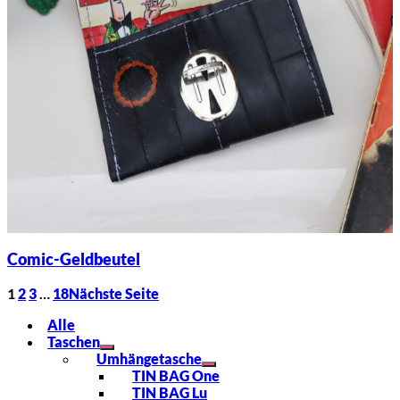
Comic-Geldbeutel
1
2
3
…
18
Nächste Seite
Alle
Taschen
Umhängetasche
TIN BAG One
TIN BAG Lu