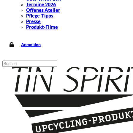
Termine 2026
Offenes Atelier
Pflege-Tipps
Presse
Produkt-Filme
Anmelden
Suche
nach: