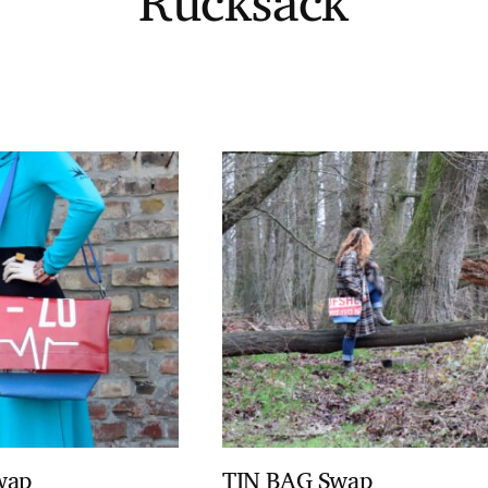
Rucksack
wap
TIN BAG Swap