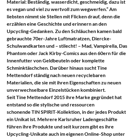
Material: Beständig, wasserdicht, geschmeidig, dazu ist
es vegan und viel zu wertvoll zum wegwerfen.“ Am
liebsten nimmt sie Stellen mit Flicken drauf, denn die
erzählen eine Geschichte und erinnern an den
Upcycling-Gedanken. Zu den Schläuchen kamen bald
gebrauchte 70er-Jahre Luftmatratzen, Diercke-
Schulwandkarten und – stilecht! – Mad, Vampirella, Das
Phantom oder Jack Kirby-Comics aus den 60ern für die
Innenfutter von Geldbeuteln oder komplette
Schminktäschchen. Darüber hinaus sucht Tine
Mettendorf ständig nach neuen recyclebaren
Materialien, die sie mit ihren Eigenschaften zu neuen
unverwechselbare
Einzelstücken kombiniert.
Seit Tine Mettendorf 2015 ihre Marke gegründet hat
entstand so die stylische und ressourcen
schonende TIN SPIRIT-Kollektion, in der jedes Produkt
ein Unikat ist. Mehrere Karlsruher Ladengeschäfte
führen ihre Produkte und seit kurzem gibt es ihre
Upcycling-Unikate auch im eigenen Online-Shop unter