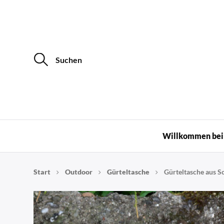
S
u
c
h
e
n
a
c
Upcycling
h
:
Willkommen bei 
Start
Outdoor
Gürteltasche
Gürteltasche aus S