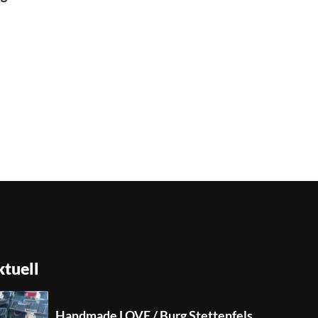
tuell
Handmade LOVE / Burg Stettenfels