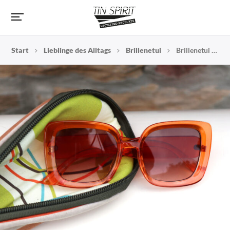
Start
Lieblinge des Alltags
Brillenetui
Brillenetui aus Vintage-Luftmatratzenstoff