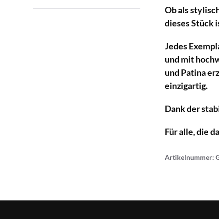
Ob als stylis
dieses Stück i
Jedes Exempla
und mit hochw
und Patina er
einzigartig.
Dank der stab
Für alle, die 
Artikelnummer: