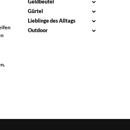
Geldbeutel
Gürtel
Lieblinge des Alltags
eifen
Outdoor
en
en.