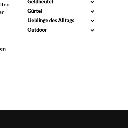
Geldbeutel
elten
Gürtel
er
Lieblinge des Alltags
s
Outdoor
hen