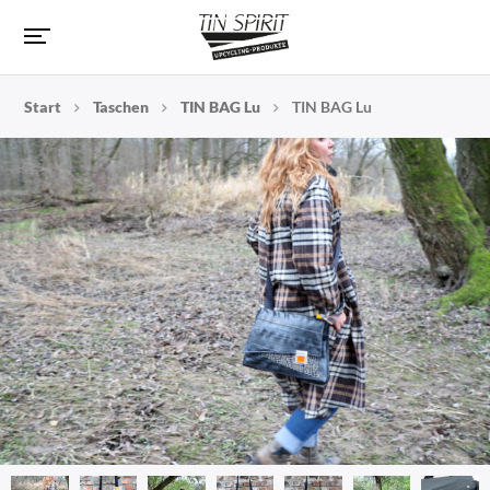
Start
Taschen
TIN BAG Lu
TIN BAG Lu