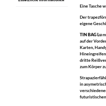
Eine Tasche w
Der trapezför
eigene Geschi
TIN BAG Lu
mi
auf der Vorder
Karten, Handy
Hineingreifen
dritte Reißve
zum Körper z
Strapazierfäh
in asymetrisc
verschiedenen
futuristische