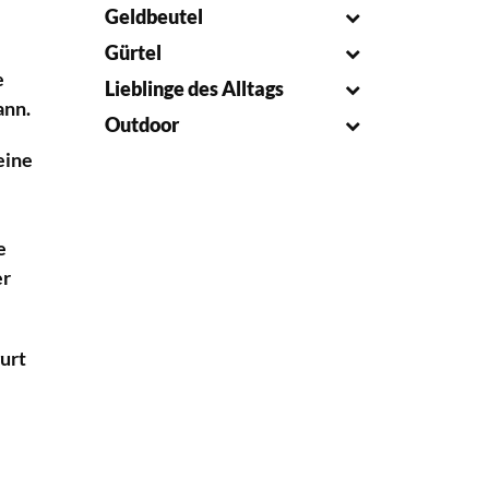
Geldbeutel
Gürtel
e
Lieblinge des Alltags
ann.
Outdoor
eine
e
er
urt