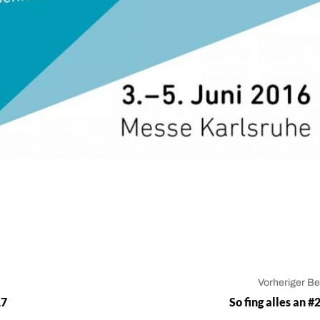
Vorheriger Be
17
So fing alles an 