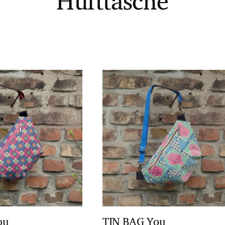
Hüfttasche
ou
TIN BAG You