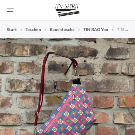
Start
Taschen
Bauchtasche
TIN BAG You
TIN BAG You