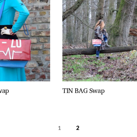
wap
TIN BAG Swap
1
2