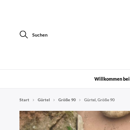
S
u
c
h
e
n
a
c
Upcycling
h
:
Willkommen bei 
Start
Gürtel
Größe 90
Gürtel, Größe 90