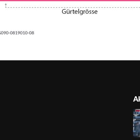
G090-0819010-08
Ak