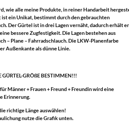
d, wie alle meine Produkte, in reiner Handarbeit hergeste
 ist ein Unikat, bestimmt durch den gebrauchten
h. Der Gürtel ist in drei Lagen vernäht, dadurch erhält e
 eine bessere Zugfestigkeit. Die Lagen bestehen aus
ch – Plane – Fahrradschlauch. Die LKW-Planenfarbe
der Außenkante als dünne Linie.
E GÜRTEL-GRÖßE BESTIMMEN!!!
für Männer + Frauen + Freund + Freundin wird eine
e Erinnerung.
die richtige Länge auswählen!
ulichung nutze die Grafik unten.