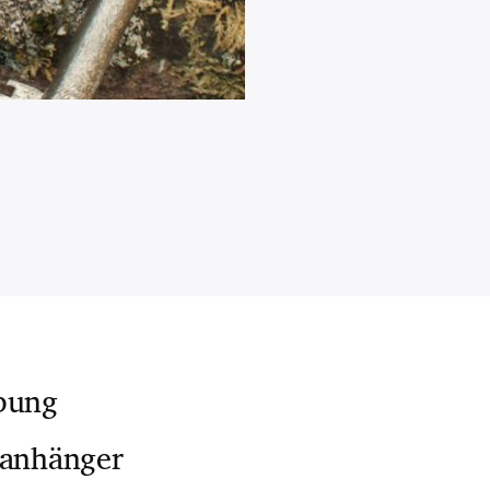
bung
lanhänger