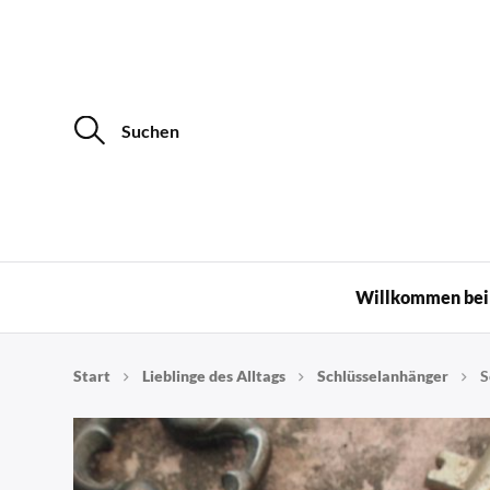
S
u
c
h
e
n
a
c
Upcycling
h
:
Willkommen bei 
Start
Lieblinge des Alltags
Schlüsselanhänger
S