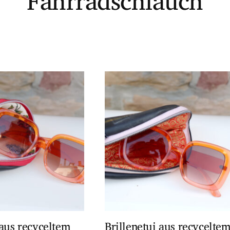
Fahrradschlauch
 aus recyceltem
Brillenetui aus recycelte