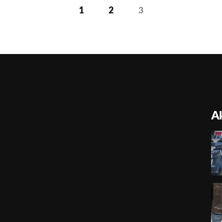
1
2
3
Ak